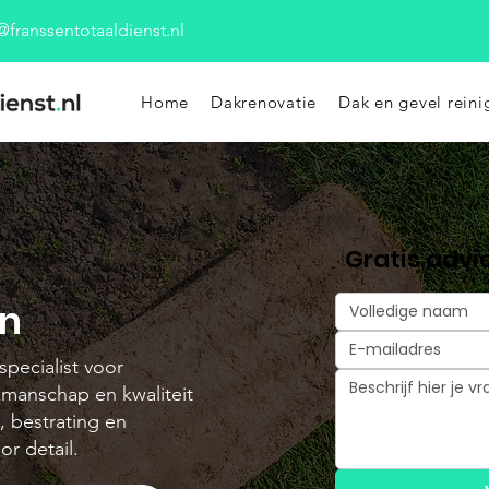
@franssentotaaldienst.nl
Home
Dakrenovatie
Dak en gevel reini
Gratis adv
en
pecialist voor
kmanschap en kwaliteit
, bestrating en
or detail.