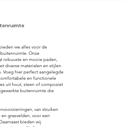
itenruimte
 bieden we alles voor de
 buitenruimte. Onze
egt robuuste en mooie paden,
et diverse materialen en stijlen
h. Voeg hier perfect aangelegde
comfortabele en functionele
es uit hout, steen of composiet
fgewerkte buitenruimte die
envoorzieningen, van struiken
en grasvelden, voor een
Daarnaast bieden wij