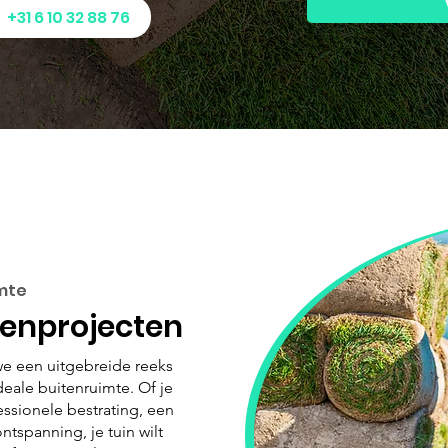
+31 6 10 32 88 76
mte
tenprojecten
we een uitgebreide reeks
deale buitenruimte. Of je
essionele bestrating, een
ntspanning, je tuin wilt