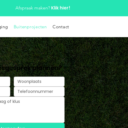
Klik hier!
Afspraak maken?
ging
Buitenprojecten
Contact
iesgesprek plannen?